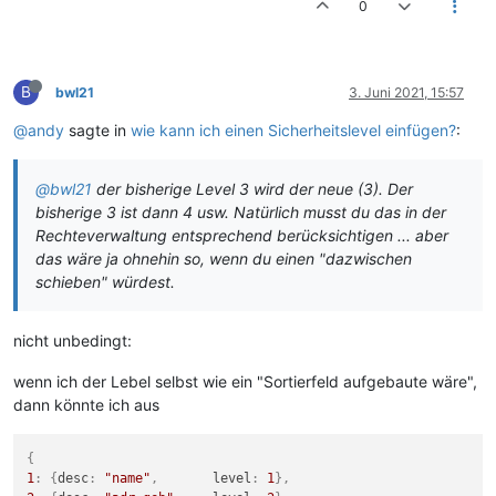
0
B
bwl21
3. Juni 2021, 15:57
@andy
sagte in
wie kann ich einen Sicherheitslevel einfügen?
:
@bwl21
der bisherige Level 3 wird der neue (3). Der
bisherige 3 ist dann 4 usw. Natürlich musst du das in der
Rechteverwaltung entsprechend berücksichtigen ... aber
das wäre ja ohnehin so, wenn du einen "dazwischen
schieben" würdest.
nicht unbedingt:
wenn ich der Lebel selbst wie ein "Sortierfeld aufgebaute wäre",
dann könnte ich aus
{
1
:
{
desc
:
"name"
,
       level
:
1
}
,