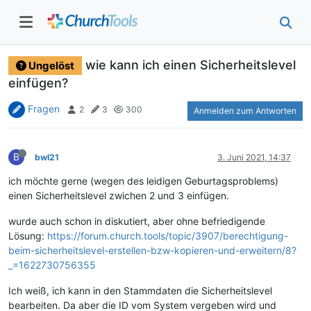
wie kann ich einen Sicherheitslevel
Ungelöst
einfügen?
Fragen
2
3
300
Anmelden zum Antworten
B
bwl21
3. Juni 2021, 14:37
ich möchte gerne (wegen des leidigen Geburtagsproblems)
einen Sicherheitslevel zwichen 2 und 3 einfügen.
wurde auch schon in diskutiert, aber ohne befriedigende
Lösung:
https://forum.church.tools/topic/3907/berechtigung-
beim-sicherheitslevel-erstellen-bzw-kopieren-und-erweitern/8?
_=1622730756355
Ich weiß, ich kann in den Stammdaten die Sicherheitslevel
bearbeiten. Da aber die ID vom System vergeben wird und