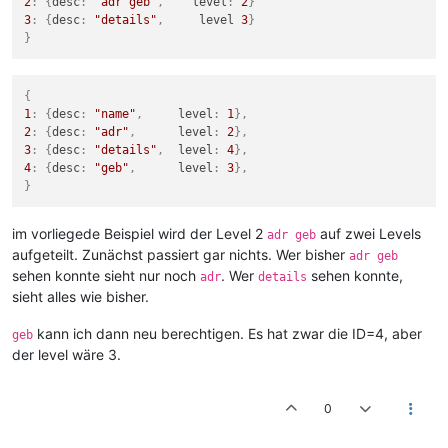
2
:
{
desc
:
"adr geb"
,
    level
:
2
}
3
:
{
desc
:
"details"
,
     level 
3
}
}
{
1
:
{
desc
:
"name"
,
     level
:
1
}
,
2
:
{
desc
:
"adr"
,
      level
:
2
}
,
3
:
{
desc
:
"details"
,
  level
:
4
}
,
4
:
{
desc
:
"geb"
,
      level
:
3
}
,
}
im vorliegede Beispiel wird der Level 2
auf zwei Levels
adr geb
aufgeteilt. Zunächst passiert gar nichts. Wer bisher
adr geb
sehen konnte sieht nur noch
. Wer
sehen konnte,
adr
details
sieht alles wie bisher.
kann ich dann neu berechtigen. Es hat zwar die ID=4, aber
geb
der level wäre 3.
0