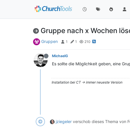
Gruppe nach x Wochen lös
Gruppen
1
1
210
MichaelG
Es sollte die Möglichkeit geben, eine G
Installation bei CT -> immer neueste Version
jziegeler
verschob dieses Thema von F