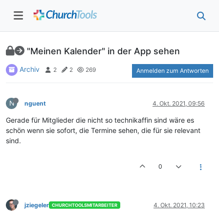
"Meinen Kalender" in der App sehen
Archiv
2
2
269
Anmelden zum Antworten
N
nguent
4. Okt. 2021, 09:56
Gerade für Mitglieder die nicht so technikaffin sind wäre es
schön wenn sie sofort, die Termine sehen, die für sie relevant
sind.
0
jziegeler
4. Okt. 2021, 10:23
CHURCHTOOLSMITARBEITER