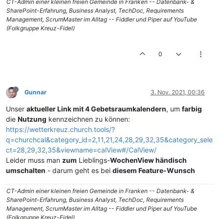
CT-Admin einer kleinen freien Gemeinde in Franken -- Datenbank- &
SharePoint-Erfahrung, Business Analyst, TechDoc, Requirements
Management, ScrumMaster im Alltag -- Fiddler und Piper auf YouTube
(Folkgruppe Kreuz-Fidel)
0
Gunnar
3. Nov. 2021, 00:36
Unser
aktueller Link mit 4 Gebetsraumkalendern
, um
farbig
die
Nutzung
kennzeichnen zu können:
https://wetterkreuz.church.tools/?
q=churchcal&category_id=2,11,21,24,28,29,32,35&category_sele
ct=28,29,32,35&viewname=calView#/CalView/
Leider muss man
zum
Lieblings-
WochenView händisch
umschalten
- darum geht es bei
diesem Feature-Wunsch
CT-Admin einer kleinen freien Gemeinde in Franken -- Datenbank- &
SharePoint-Erfahrung, Business Analyst, TechDoc, Requirements
Management, ScrumMaster im Alltag -- Fiddler und Piper auf YouTube
(Folkgruppe Kreuz-Fidel)