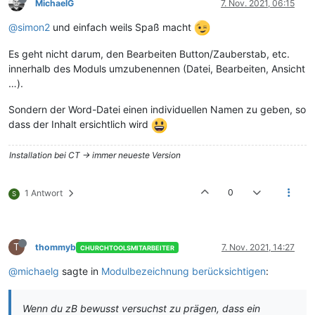
MichaelG
7. Nov. 2021, 06:15
@simon2
und einfach weils Spaß macht
Es geht nicht darum, den Bearbeiten Button/Zauberstab, etc.
innerhalb des Moduls umzubenennen (Datei, Bearbeiten, Ansicht
…).
Sondern der Word-Datei einen individuellen Namen zu geben, so
dass der Inhalt ersichtlich wird
Installation bei CT -> immer neueste Version
0
1 Antwort
S
T
thommyb
7. Nov. 2021, 14:27
CHURCHTOOLSMITARBEITER
@michaelg
sagte in
Modulbezeichnung berücksichtigen
:
Wenn du zB bewusst versuchst zu prägen, dass ein