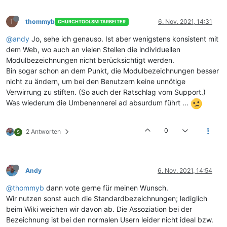
T
thommyb
6. Nov. 2021, 14:31
CHURCHTOOLSMITARBEITER
@andy
Jo, sehe ich genauso. Ist aber wenigstens konsistent mit
dem Web, wo auch an vielen Stellen die individuellen
Modulbezeichnungen nicht berücksichtigt werden.
Bin sogar schon an dem Punkt, die Modulbezeichnungen besser
nicht zu ändern, um bei den Benutzern keine unnötige
Verwirrung zu stiften. (So auch der Ratschlag vom Support.)
Was wiederum die Umbenennerei ad absurdum führt ...
0
2 Antworten
S
Andy
6. Nov. 2021, 14:54
@thommyb
dann vote gerne für meinen Wunsch.
Wir nutzen sonst auch die Standardbezeichnungen; lediglich
beim Wiki weichen wir davon ab. Die Assoziation bei der
Bezeichnung ist bei den normalen Usern leider nicht ideal bzw.