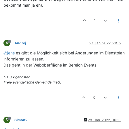
bekommt man ja eh).
1
A
Andrej
27. Jan. 2022, 21:15
@jens
es gibt die Möglichkeit sich bei Änderungen im Dienstplan
informieren zu lassen.
Das geht in der Weboberfläche im Bereich Events.
CT 3.x gehosted
Freie evangelische Gemeinde (FeG)
0
S
Simon2
28. Jan. 2022, 00:11