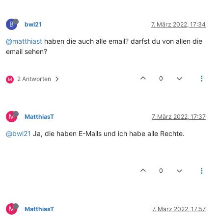
B
bwl21
7. März 2022, 17:34
@matthiast
haben die auch alle email? darfst du von allen die
email sehen?
0
2 Antworten
M
M
MatthiasT
7. März 2022, 17:37
@bwl21
Ja, die haben E-Mails und ich habe alle Rechte.
0
M
MatthiasT
7. März 2022, 17:57