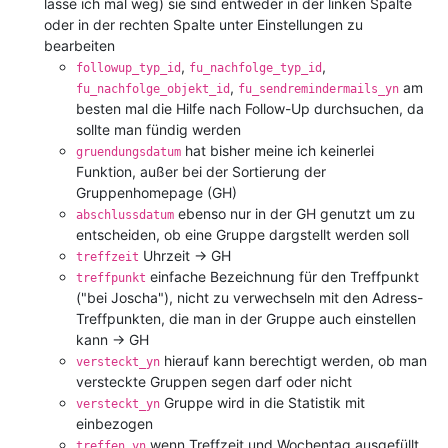
lasse ich mal weg) sie sind entweder in der linken Spalte
oder in der rechten Spalte unter Einstellungen zu
bearbeiten
,
,
followup_typ_id
fu_nachfolge_typ_id
,
am
fu_nachfolge_objekt_id
fu_sendremindermails_yn
besten mal die Hilfe nach Follow-Up durchsuchen, da
sollte man fündig werden
hat bisher meine ich keinerlei
gruendungsdatum
Funktion, außer bei der Sortierung der
Gruppenhomepage (GH)
ebenso nur in der GH genutzt um zu
abschlussdatum
entscheiden, ob eine Gruppe dargstellt werden soll
Uhrzeit -> GH
treffzeit
einfache Bezeichnung für den Treffpunkt
treffpunkt
("bei Joscha"), nicht zu verwechseln mit den Adress-
Treffpunkten, die man in der Gruppe auch einstellen
kann -> GH
hierauf kann berechtigt werden, ob man
versteckt_yn
versteckte Gruppen segen darf oder nicht
Gruppe wird in die Statistik mit
versteckt_yn
einbezogen
wenn Treffzeit und Wochentag ausgefüllt
treffen_yn