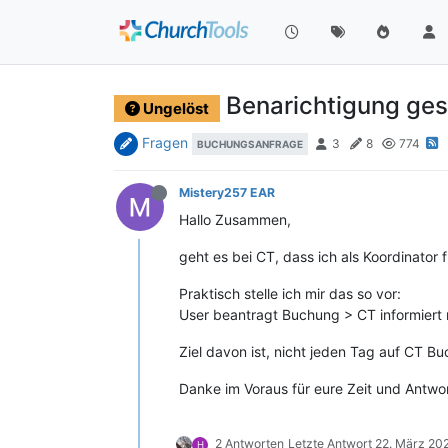
Benarichtigung ges
Ungelöst
Fragen
3
8
774
BUCHUNGSANFRAGE
Mistery257 EAR
Hallo Zusammen,
geht es bei CT, dass ich als Koordinat
Praktisch stelle ich mir das so vor:
User beantragt Buchung > CT informiert
Ziel davon ist, nicht jeden Tag auf CT 
Danke im Voraus für eure Zeit und Antwo
2 Antworten
Letzte Antwort
22. März 202
H