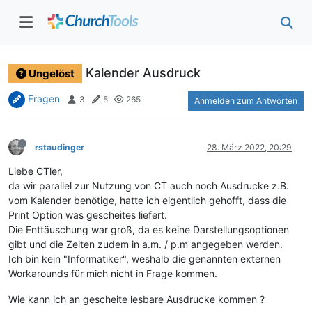
Kalender Ausdruck
Ungelöst
Fragen
3
5
265
Anmelden zum Antworten
rstaudinger
28. März 2022, 20:29
Liebe CTler,
da wir parallel zur Nutzung von CT auch noch Ausdrucke z.B.
vom Kalender benötige, hatte ich eigentlich gehofft, dass die
Print Option was gescheites liefert.
Die Enttäuschung war groß, da es keine Darstellungsoptionen
gibt und die Zeiten zudem in a.m. / p.m angegeben werden.
Ich bin kein "Informatiker", weshalb die genannten externen
Workarounds für mich nicht in Frage kommen.
Wie kann ich an gescheite lesbare Ausdrucke kommen ?