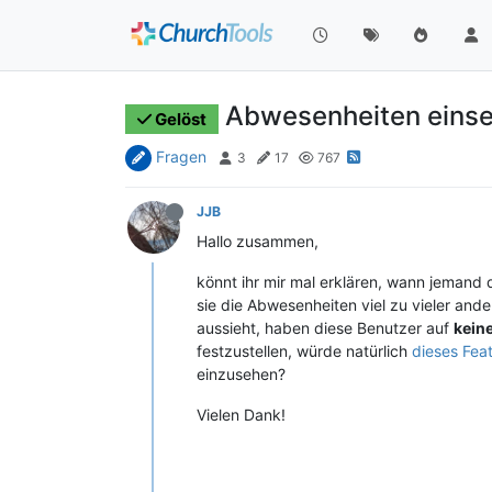
Abwesenheiten einse
Gelöst
Fragen
3
17
767
JJB
Hallo zusammen,
könnt ihr mir mal erklären, wann jemand 
sie die Abwesenheiten viel zu vieler and
aussieht, haben diese Benutzer auf
kein
festzustellen, würde natürlich
dieses Fea
einzusehen?
Vielen Dank!