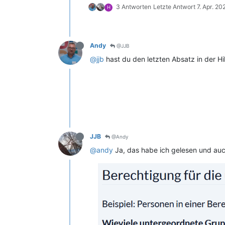
3 Antworten
Letzte Antwort
7. Apr. 20
H
Andy
@JJB
@jjb
hast du den letzten Absatz in der H
JJB
@Andy
@andy
Ja, das habe ich gelesen und auch