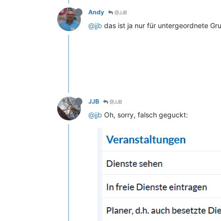
Andy
@JJB
@jjb
das ist ja nur für untergeordnete Gr
JJB
@JJB
@jjb
Oh, sorry, falsch geguckt: