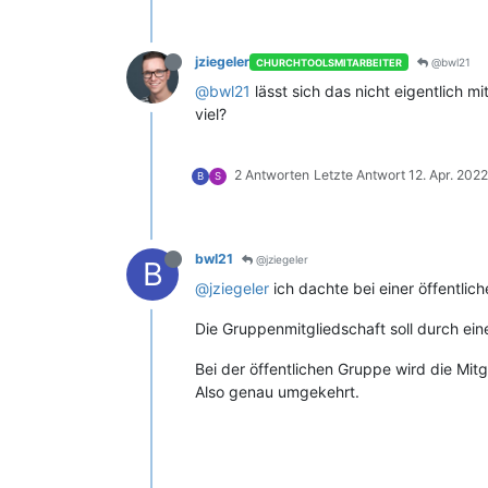
jziegeler
@bwl21
CHURCHTOOLSMITARBEITER
@bwl21
lässt sich das nicht eigentlich mi
viel?
2 Antworten
Letzte Antwort
12. Apr. 2022
B
S
bwl21
@jziegeler
B
@jziegeler
ich dachte bei einer öffentlic
Die Gruppenmitgliedschaft soll durch ein
Bei der öffentlichen Gruppe wird die Mit
Also genau umgekehrt.