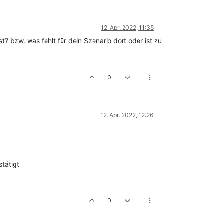
12. Apr. 2022, 11:35
st? bzw. was fehlt für dein Szenario dort oder ist zu
0
12. Apr. 2022, 12:26
stätigt
0