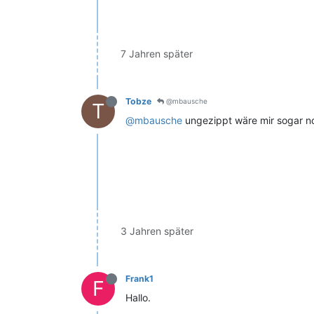
7 Jahren später
Tobze
@mbausche
T
@mbausche
ungezippt wäre mir sogar no
3 Jahren später
Frank1
F
Hallo.