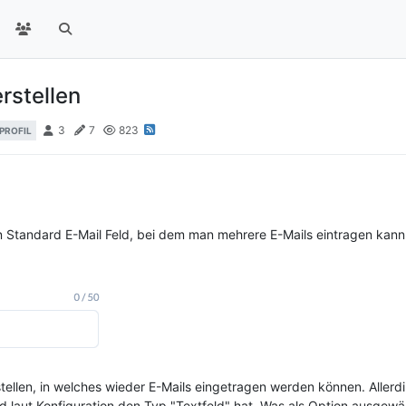
rstellen
3
7
823
PROFIL
in Standard E-Mail Feld, bei dem man mehrere E-Mails eintragen kann
tellen, in welches wieder E-Mails eingetragen werden können. Allerdi
eld laut Konfiguration den Typ "Textfeld" hat. Was als Option ausgew