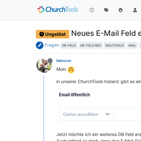
Neues E-Mail Feld e
Ungelöst
Fragen
DB-FELD
DB-FELD NEU
MULTIFIELD
MAIL
liebsoer
Moin
in unserer ChurchTools Instanz gibt es e
Jetzt möchte ich ein weiteres DB Feld ers
Auch irritiert es mich, dass das E-Mail-F