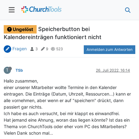
Speicherbutton bei
Ungelöst
Kalendereinträgen funktioniert nicht
Fragen
3
9
523
Anmelden zum Antworten
T
TSb
26. Juli 2022, 16:14
Hallo zusammen,
einer unserer Mitarbeiter wollte Termine in den Kalender
eintragen. Die Einträge (Datum, Uhrzeit, Ressourcen...) kann er
alle vornehmen, aber wenn er auf "speichern" drückt, dann
passiert gar nichts.
Ich habe es auch versucht, bei mir klappt es einwandfrei.
Hat jemand eine Ahnung, woran das liegen könnte? Ist das ein
Thema von ChurchTools oder eher vom PC des Mitarbeiters?
Vielen Dank schon mal...