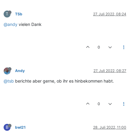
T
TSb
27. Juli 2022, 08:24
@andy
vielen Dank
0
Andy
27. Juli 2022, 08:27
@tsb
berichte aber gerne, ob ihr es hinbekommen habt.
0
B
bwl21
28. Juli 2022, 11:00