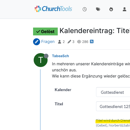
Kalendereintrag: Tite
Gelöst
Fragen
2
3
286
TabeaSch
T
In mehreren unserer Kalendereinträge wird
unschön aus.
Wie kann diese Ergänzung wieder gelös