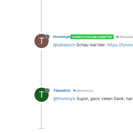
thommyb
@TabeaS
CHURCHTOOLSMITARBEITER
T
@tabeasch
Schau mal hier:
https://forum
TabeaSch
@thommyb
T
@thommyb
Super, ganz vielen Dank, hat