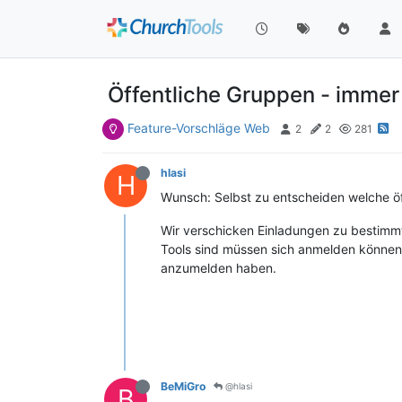
Öffentliche Gruppen - immer
Feature-Vorschläge Web
2
2
281
hlasi
H
Wunsch: Selbst zu entscheiden welche öff
Wir verschicken Einladungen zu bestimm
Tools sind müssen sich anmelden können 
anzumelden haben.
BeMiGro
@hlasi
B