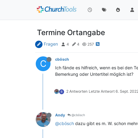
Termine Ortangabe
Fragen
4
4
257
cbösch
C
Ich fände es hilfreich, wenn es bei den T
Bemerkung oder Untertitel möglich ist?
2 Antworten
Letzte Antwort
6. Sept. 202
B
Andy
@cbösch
@cbösch
dazu gibt es m. W. schon mehr