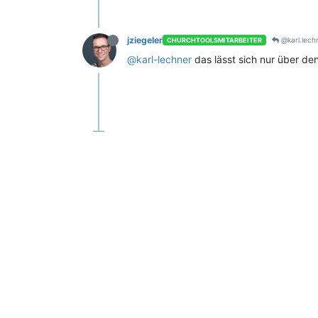
jziegeler
@karl.lech
CHURCHTOOLSMITARBEITER
@karl-lechner
das lässt sich nur über de