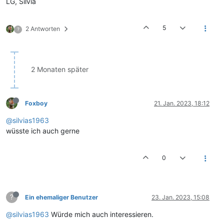
LG, Silvia
5
2 Antworten
?
2 Monaten später
Foxboy
21. Jan. 2023, 18:12
@silvias1963
wüsste ich auch gerne
0
?
Ein ehemaliger Benutzer
23. Jan. 2023, 15:08
@silvias1963
Würde mich auch interessieren.