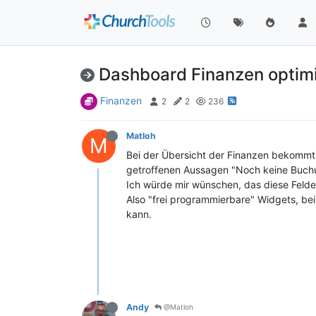
Dashboard Finanzen optim
Finanzen
2
2
236
Matloh
M
Bei der Übersicht der Finanzen bekommt
getroffenen Aussagen "Noch keine Buchun
Ich würde mir wünschen, das diese Felde
Also "frei programmierbare" Widgets, be
kann.
Andy
@Matloh