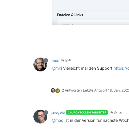
mac
@Miri
@miri
Vielleicht mal den Support
https://
2 Antworten
Letzte Antwort
18. Jan. 202
M
jziegeler
@mac
CHURCHTOOLSMITARBEITER
@mac
ist in der Version für nächste Woc