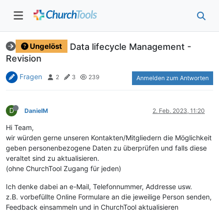
Data lifecycle Management -
Ungelöst
Revision
Fragen
2
3
239
Anmelden zum Antworten
D
DanielM
2. Feb. 2023, 11:20
Hi Team,
wir würden gerne unseren Kontakten/Mitgliedern die Möglichkeit
geben personenbezogene Daten zu überprüfen und falls diese
veraltet sind zu aktualisieren.
(ohne ChurchTool Zugang für jeden)
Ich denke dabei an e-Mail, Telefonnummer, Addresse usw.
z.B. vorbefüllte Online Formulare an die jeweilige Person senden,
Feedback einsammeln und in ChurchTool aktualisieren