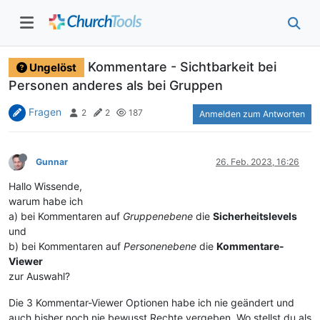
Kommentare - Sichtbarkeit bei
Ungelöst
Personen anderes als bei Gruppen
Fragen
2
2
187
Anmelden zum Antworten
Gunnar
26. Feb. 2023, 16:26
Hallo Wissende,
warum habe ich
a) bei Kommentaren auf
Gruppenebene
die
Sicherheitslevels
und
b) bei Kommentaren auf
Personenebene
die
Kommentare-
Viewer
zur Auswahl?
Die 3 Kommentar-Viewer Optionen habe ich nie geändert und
auch bisher noch nie bewusst Rechte vergeben. Wo stellst du als