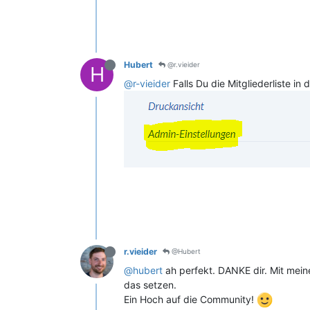
Hubert
@r.vieider
H
@r-vieider
Falls Du die Mitgliederliste i
r.vieider
@Hubert
@hubert
ah perfekt. DANKE dir. Mit mei
das setzen.
Ein Hoch auf die Community!