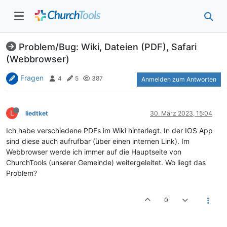
Problem/Bug: Wiki, Dateien (PDF), Safari
(Webbrowser)
Fragen
4
5
387
Anmelden zum Antworten
L
liedtket
30. März 2023, 15:04
Ich habe verschiedene PDFs im Wiki hinterlegt. In der IOS App
sind diese auch aufrufbar (über einen internen Link). Im
Webbrowser werde ich immer auf die Hauptseite von
ChurchTools (unserer Gemeinde) weitergeleitet. Wo liegt das
Problem?
0