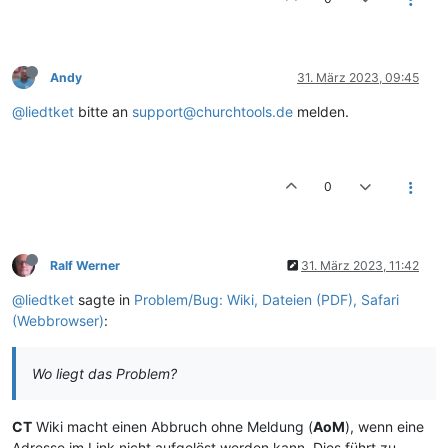
Andy
31. März 2023, 09:45
@liedtket
bitte an
support@churchtools.de
melden.
0
Ralf Werner
31. März 2023, 11:42
@liedtket
sagte in
Problem/Bug: Wiki, Dateien (PDF), Safari
(Webbrowser)
:
Wo liegt das Problem?
CT
Wiki macht einen Abbruch ohne Meldung (
AoM
), wenn eine
Adresse im Link nicht aufgelöst werden kann. Dies führt zu