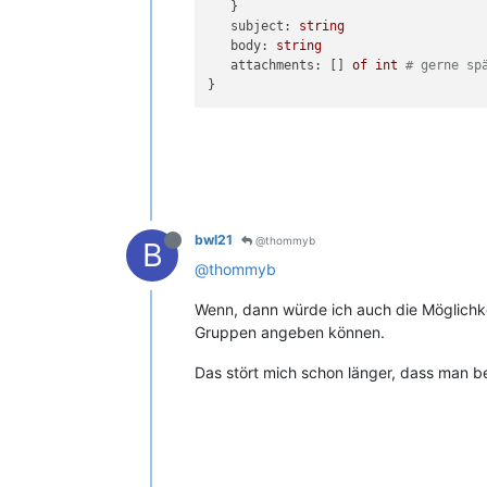
   }

subject:
string
body:
string
attachments:
 [] 
of
int
# gerne sp
bwl21
@thommyb
B
@thommyb
Wenn, dann würde ich auch die Möglichk
Gruppen angeben können.
Das stört mich schon länger, dass man 