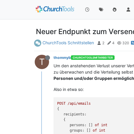
Neuer Endpunkt zum Versen
ChurchTools Schnittstellen
2
4
320
thommyb
CHURCHTOOLSMITARBEITER
T
Um den anstehenden Verlust unserer Vert
zu überwachen und die Verteilung selbst
Personen und/oder Gruppen ermöglich
Also in etwa so:
POST
/api/emails
{

recipients:
   {

persons:
 [] 
of
int
groups:
 [] 
of
int