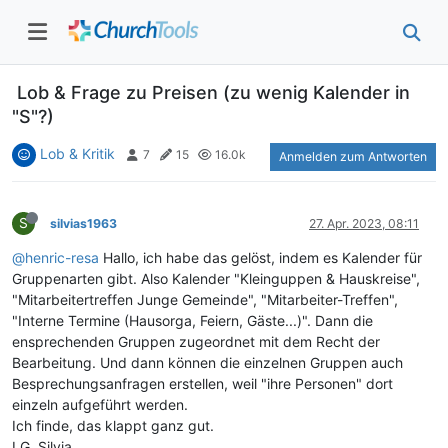
Lob & Frage zu Preisen (zu wenig Kalender in
"S"?)
Lob & Kritik
7
15
16.0k
Anmelden zum Antworten
S
silvias1963
27. Apr. 2023, 08:11
@henric-resa
Hallo, ich habe das gelöst, indem es Kalender für
Gruppenarten gibt. Also Kalender "Kleinguppen & Hauskreise",
"Mitarbeitertreffen Junge Gemeinde", "Mitarbeiter-Treffen",
"Interne Termine (Hausorga, Feiern, Gäste...)". Dann die
ensprechenden Gruppen zugeordnet mit dem Recht der
Bearbeitung. Und dann können die einzelnen Gruppen auch
Besprechungsanfragen erstellen, weil "ihre Personen" dort
einzeln aufgeführt werden.
Ich finde, das klappt ganz gut.
LG, Silvia