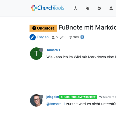
Fußnote mit Markd
Ungelöst
Fragen
5
6
360
Tamara 1
T
Wie kann ich im Wiki mit Markdown eine
jziegeler
@Tamara 
CHURCHTOOLSMITARBEITER
@tamara-1
zurzeit wird es nicht unterstü