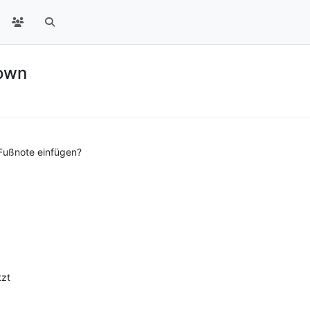
own
 Fußnote einfügen?
1
tzt