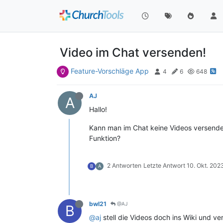
Video im Chat versenden!
Feature-Vorschläge App
4
6
648
AJ
A
Hallo!
Kann man im Chat keine Videos versende
Funktion?
2 Antworten
Letzte Antwort
10. Okt. 202
B
A
bwl21
@AJ
B
@aj
stell die Videos doch ins Wiki und ve