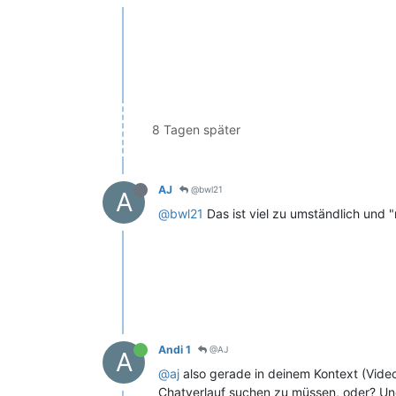
8 Tagen später
AJ
@bwl21
A
@bwl21
Das ist viel zu umständlich und "
Andi 1
@AJ
A
@aj
also gerade in deinem Kontext (Videoa
Chatverlauf suchen zu müssen, oder? Und