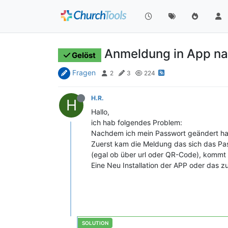
Anmeldung in App na
Gelöst
Fragen
2
3
224
H.R.
H
Hallo,
ich hab folgendes Problem:
Nachdem ich mein Passwort geändert hab
Zuerst kam die Meldung das sich das Pas
(egal ob über url oder QR-Code), kommt 
Eine Neu Installation der APP oder das 