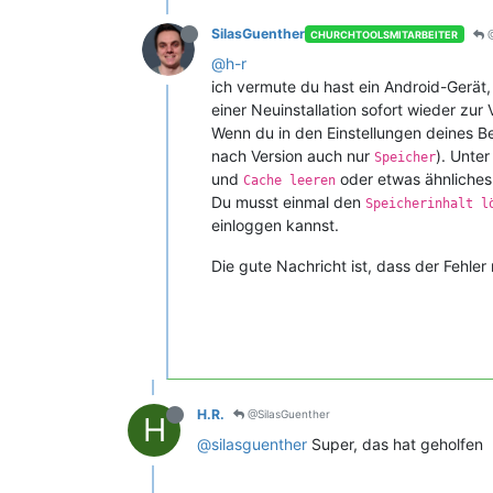
SilasGuenther
@
CHURCHTOOLSMITARBEITER
@h-r
ich vermute du hast ein Android-Gerät, 
einer Neuinstallation sofort wieder zur
Wenn du in den Einstellungen deines Be
nach Version auch nur
). Unte
Speicher
und
oder etwas ähnliches
Cache leeren
Du musst einmal den
Speicherinhalt l
einloggen kannst.
Die gute Nachricht ist, dass der Fehler
H.R.
@SilasGuenther
H
@silasguenther
Super, das hat geholfen