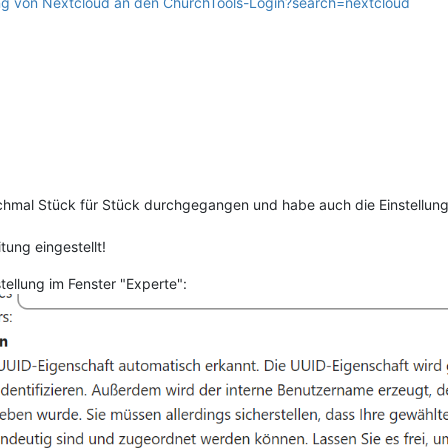
dung von Nextcloud an den ChurchTools-Login?search=nextcloud
nochmal Stück für Stück durchgegangen und habe auch die Einstellung
itung eingestellt!
tellung im Fenster "Experte":