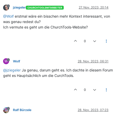
jziegeler
27. Nov. 2023, 20:14
CHURCHTOOLSMITARBEITER
@Wolf
erstmal wäre ein bisschen mehr Kontext interessant, von
was genau redest du?
Ich vermute es geht um die ChurchTools-Website?
0
W
Wolf
28. Nov. 2023, 06:31
@jziegeler
Ja genau, darum geht es. Ich dachte in diesem Forum
geht es Hauptsächlich um die CurchTools.
0
Ralf Bürzele
28. Nov. 2023, 07:23