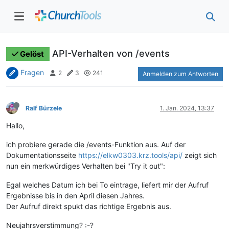
API-Verhalten von /events
Gelöst
Fragen
2
3
241
Anmelden zum Antworten
Ralf Bürzele
1. Jan. 2024, 13:37
Hallo,
ich probiere gerade die /events-Funktion aus. Auf der
Dokumentationsseite
https://elkw0303.krz.tools/api/
zeigt sich
nun ein merkwürdiges Verhalten bei "Try it out":
Egal welches Datum ich bei To eintrage, liefert mir der Aufruf
Ergebnisse bis in den April diesen Jahres.
Der Aufruf direkt spukt das richtige Ergebnis aus.
Neujahrsverstimmung? :-?