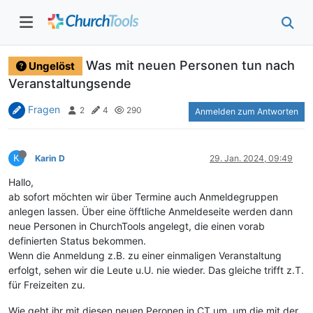
Was mit neuen Personen tun nach
Ungelöst
Veranstaltungsende
Fragen
2
4
290
Anmelden zum Antworten
K
Karin D
29. Jan. 2024, 09:49
Hallo,
ab sofort möchten wir über Termine auch Anmeldegruppen
anlegen lassen. Über eine öfftliche Anmeldeseite werden dann
neue Personen in ChurchTools angelegt, die einen vorab
definierten Status bekommen.
Wenn die Anmeldung z.B. zu einer einmaligen Veranstaltung
erfolgt, sehen wir die Leute u.U. nie wieder. Das gleiche trifft z.T.
für Freizeiten zu.
Wie geht ihr mit diesen neuen Peronen in CT um, um die mit der