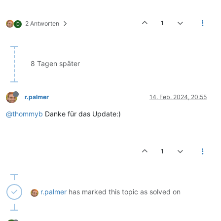
1
2 Antworten
D
8 Tagen später
r.palmer
14. Feb. 2024, 20:55
@thommyb
Danke für das Update:)
1
r.palmer
has marked this topic as solved on