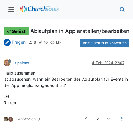
Ablaufplan in App erstellen/bearbeiten
Gelöst
Fragen
8
10
1.1k
Anmelden zum Antworten
r.palmer
4. Feb. 2024, 22:07
Hallo zusammen,
ist abzusehen, wann ein Bearbeiten des Ablaufplan für Events in
der App möglich/angedacht ist?
LG
Ruben
5
2 Antworten
T