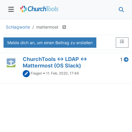
Schlagworte
mattermost
Melde dich an, um einen Beitrag zu erstellen
ChurchTools <-> LDAP <->
1
Mattermost (OS Slack)
Fragen
•
11. Feb. 2020, 17:49