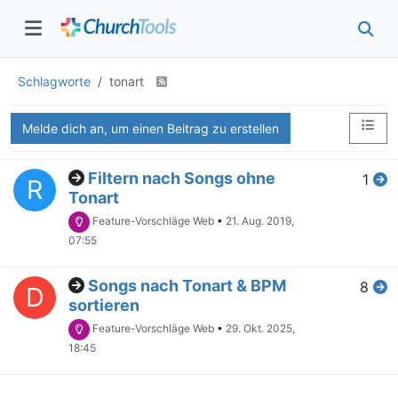
Schlagworte
tonart
Melde dich an, um einen Beitrag zu erstellen
Filtern nach Songs ohne
1
R
Tonart
Feature-Vorschläge Web
•
21. Aug. 2019,
07:55
Songs nach Tonart & BPM
8
D
sortieren
Feature-Vorschläge Web
•
29. Okt. 2025,
18:45