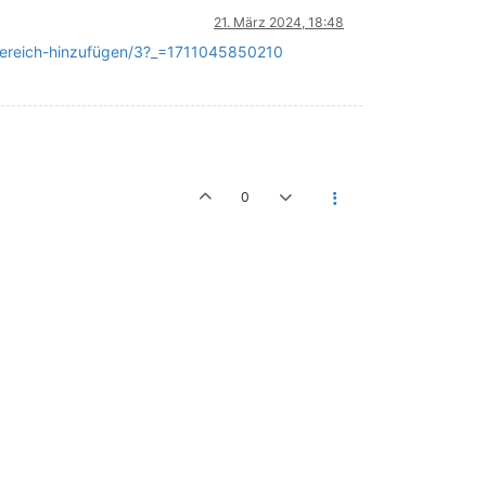
21. März 2024, 18:48
r-bereich-hinzufügen/3?_=1711045850210
0