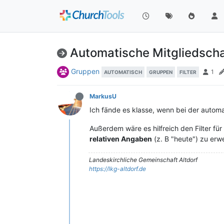
Automatische Mitgliedscha
Gruppen
1
AUTOMATISCH
GRUPPEN
FILTER
MarkusU
Ich fände es klasse, wenn bei der automa
Außerdem wäre es hilfreich den Filter f
relativen Angaben
(z. B "heute") zu erwe
Landeskirchliche Gemeinschaft Altdorf
https://lkg-altdorf.de