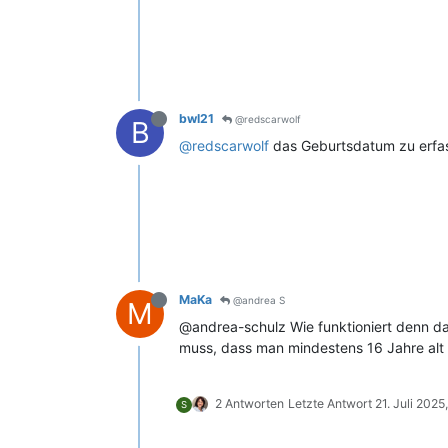
bwl21
@redscarwolf
B
@redscarwolf
das Geburtsdatum zu erfass
MaKa
@andrea S
M
@andrea-schulz Wie funktioniert denn d
muss, dass man mindestens 16 Jahre alt i
2 Antworten
Letzte Antwort
21. Juli 2025
S