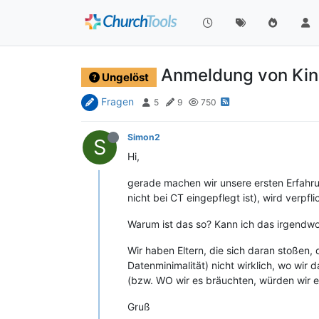
Anmeldung von Kind
Ungelöst
Fragen
5
9
750
Simon2
S
Hi,
gerade machen wir unsere ersten Erfahr
nicht bei CT eingepflegt ist), wird verp
Warum ist das so? Kann ich das irgendwo
Wir haben Eltern, die sich daran stoßen, 
Datenminimalität) nicht wirklich, wo wir d
(bzw. WO wir es bräuchten, würden wir es
Gruß