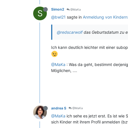
Simon2
@MaKa
S
@bwl21
sagte in
Anmeldung von Kindern:
@redscarwolf
das Geburtsdatum zu erf
Ich kann deutlich leichter mit einer sub
@MaKa
: Was da geht, bestimmt derjenig
Möglichen, ....
andrea S
@MaKa
@MaKa
ich sehe es jetzt erst. Es ist w
sich Kinder mit ihrem Profil anmelden (bz