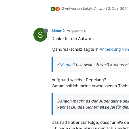
2 Antworten
Letzte Antwort
2. Dez. 2024
S
M
Simon2
@andrea S
S
Danke für die Antwort.
@andrea-schulz sagte in
Anmeldung von 
@Simon2
hi soweit ich weiß können El
Aufgrund welcher Regelung?
Warum soll ich meine erwachsenen Töchte
Danach macht es der Jugendliche selbs
kannst Du das Sicherheitslevel für di
Das hätte aber zur Folge, dass für
alle
der
Ich finde die Regelung eigentlich ziemlic