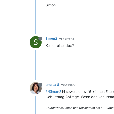
Simon
Simon2
@Simon2
S
Keiner eine Idee?
andrea S
@Simon2
@Simon2
hi soweit ich weiß können Elter
Geburtstag Abfrage. Wenn der Geburtstag 
Churchtools Admin und Kassiererin bei EFG Mü