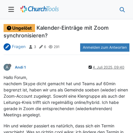
Kalender-Einträge mit Zoom
Ungelöst
synchronisieren?
Fragen
3
6
291
Anmelden zum Antworten
A
Andi 1
4. Juli 2025, 09:40
Hallo Forum,
nachdem Skype dicht gemacht hat und Teams auf 60min
begrenzt ist, haben wir uns als Gemeinde soeben (wieder) einen
Zoom-Account zugelegt. Sowohl eine Klengruppe als auch der
Leitungs-Kreis trifft sich regelmäßig online/hybrid. Ich habe
gerade in Zoom die entsprechenden (wiederkehrenden)
Meetings angelegt.
Hin und wieder passiert es natürlich, dass sich ein Termin
verschiebt. Was so richtig cool wäre: ich ändere den Termin in