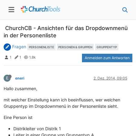
ChurchCB - Ansichten für das Dropdownmenü
in der Personenliste
Fragen
PERSONENLISTE
PERSONEN & GRUPPEN
GRUPPENTYP
1
1
1.8k
Anmelden zum Antworten
E
eneri
2. Dez. 2014, 09:05
Hallo zusammen,
mit welcher Einstellung kann ich beeinflussen, wer welchen
Gruppentyp im Dropdownmenü in der Personenliste sieht.
Eine Person ist
Distrikleiter von Distrik 1
Leiter in einer Gruppe von Gruppentyp A