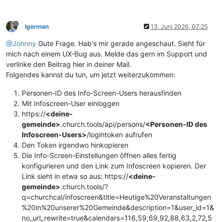
lgerman
13. Juni 2026, 07:25
@Johnny
Gute Frage. Hab's mir gerade angeschaut. Sieht für
mich nach einem UX-Bug aus. Melde das gern im Support und
verlinke den Beitrag hier in deiner Mail.
Folgendes kannst du tun, um jetzt weiterzukommen:
Personen-ID des Info-Screen-Users herausfinden
Mit Infoscreen-User einloggen
https://
<deine-
gemeinde>
.church.tools/api/persons/
<Personen-ID des
Infoscreen-Users>
/logintoken aufrufen
Den Token irgendwo hinkopieren
Die Info-Screen-Einstellungen öffnen alles fertig
konfigurieren und den Link zum Infoscreen kopieren. Der
Link sieht in etwa so aus: https://
<deine-
gemeinde>
.church.tools/?
q=churchcal/infoscreen&title=Heutige%20Veranstaltungen
%20in%20unserer%20Gemeinde&description=1&user_id=1&
no_url_rewrite=true&calendars=116,59,69,92,88,63,2,72,5