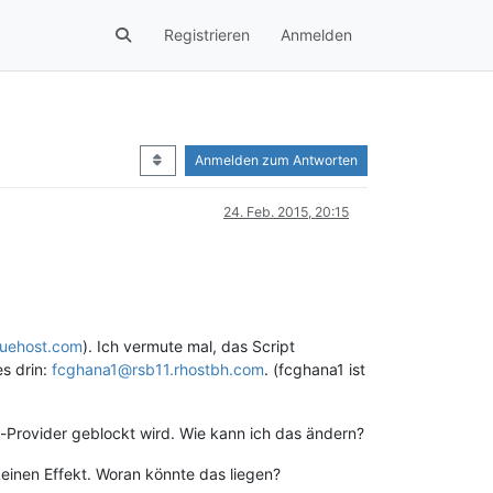
Registrieren
Anmelden
Anmelden zum Antworten
24. Feb. 2015, 20:15
uehost.com
). Ich vermute mal, das Script
s drin:
fcghana1@rsb11.rhostbh.com
. (fcghana1 ist
l-Provider geblockt wird. Wie kann ich das ändern?
keinen Effekt. Woran könnte das liegen?