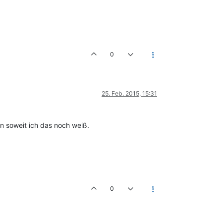
0
25. Feb. 2015, 15:31
n soweit ich das noch weiß.
0