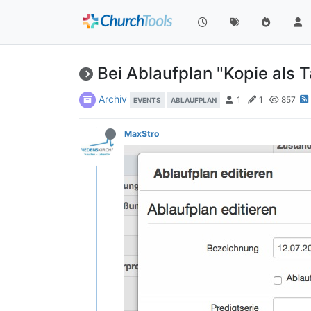
Bei Ablaufplan "Kopie als 
Archiv
1
1
857
EVENTS
ABLAUFPLAN
MaxStro