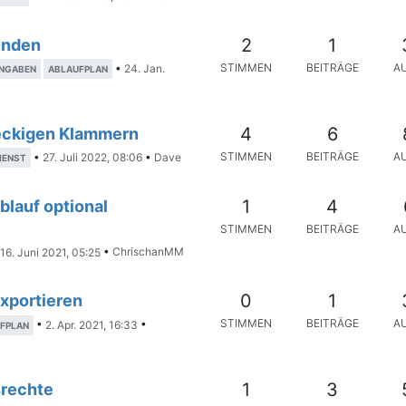
2
1
unden
STIMMEN
BEITRÄGE
A
•
24. Jan.
ANGABEN
ABLAUFPLAN
4
6
 eckigen Klammern
STIMMEN
BEITRÄGE
A
•
27. Juli 2022, 08:06
•
Dave
IENST
1
4
blauf optional
STIMMEN
BEITRÄGE
A
16. Juni 2021, 05:25
•
ChrischanMM
0
1
xportieren
STIMMEN
BEITRÄGE
A
•
2. Apr. 2021, 16:33
•
FPLAN
1
3
rechte