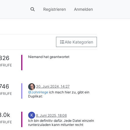
Registrieren
Anmelden
Alle Kategorien
326
Niemand hat geantwortet
UFRUFE
746
30. Juni 2024, 14:27
@JohnHege
ich mach hier zu, gibt ein
UFRUFE
Duplikat:
https://forum.church.tools/topic/6164/von-
ablauf-aus-neuen-song-anlegen
3.0k
K
8. Juni 2025, 18:06
Ich bin definitiv dafür. Jede Datei einzeln
UFRUFE
runterzuladen kann mitunter recht
mühsam werden.