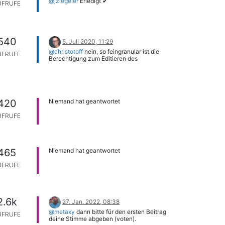
@jziegeler
Erledigt ✔
UFRUFE
540
5. Juli 2020, 11:29
@christotoff
nein, so feingranular ist die
UFRUFE
Berechtigung zum Editieren des
Ablaufplans nicht möglich.
420
Niemand hat geantwortet
UFRUFE
465
Niemand hat geantwortet
UFRUFE
2.6k
27. Jan. 2022, 08:38
@metaxy
dann bitte für den ersten Beitrag
UFRUFE
deine Stimme abgeben (voten).