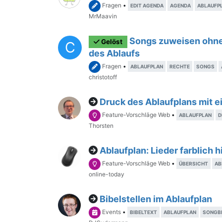
Fragen
•
EDIT AGENDA
AGENDA
ABLAUFP
MrMaavin
Songs zuweisen ohne
Gelöst
C
des Ablaufs
Fragen
•
ABLAUFPLAN
RECHTE
SONGS
christotoff
Druck des Ablaufplans mit e
Feature-Vorschläge Web
•
ABLAUFPLAN
D
Thorsten
Ablaufplan: Lieder farblich 
Feature-Vorschläge Web
•
ÜBERSICHT
AB
online-today
Bibelstellen im Ablaufplan
Events
•
BIBELTEXT
ABLAUFPLAN
SONGB