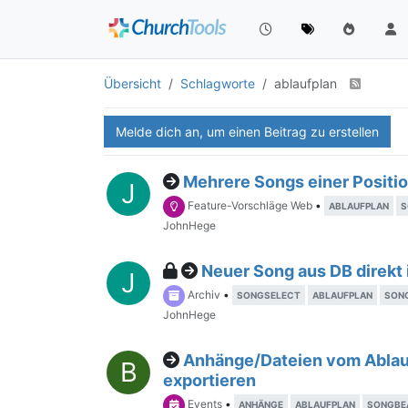
Übersicht
Schlagworte
ablaufplan
Melde dich an, um einen Beitrag zu erstellen
Mehrere Songs einer Positi
J
Feature-Vorschläge Web
•
ABLAUFPLAN
S
JohnHege
Neuer Song aus DB direkt 
J
Archiv
•
SONGSELECT
ABLAUFPLAN
SON
JohnHege
Anhänge/Dateien vom Ablau
B
exportieren
Events
•
ANHÄNGE
ABLAUFPLAN
SONGBE