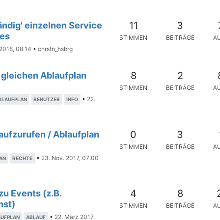
11
3
ändig' einzelnen Service
ces
STIMMEN
BEITRÄGE
A
 2018, 08:14
•
chrstn_hsbrg
8
2
 gleichen Ablaufplan
STIMMEN
BEITRÄGE
A
•
22.
BLAUFPLAN
BENUTZER
INFO
0
3
aufzurufen / Ablaufplan
STIMMEN
BEITRÄGE
A
•
23. Nov. 2017, 07:00
AN
RECHTE
4
8
u Events (z.B.
nst)
STIMMEN
BEITRÄGE
A
•
22. März 2017,
AUFPLAN
ABLAUF