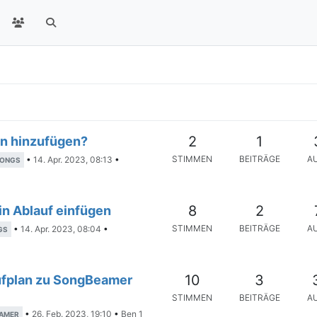
2
1
on hinzufügen?
STIMMEN
BEITRÄGE
A
•
14. Apr. 2023, 08:13
•
ONGS
8
2
in Ablauf einfügen
STIMMEN
BEITRÄGE
A
•
14. Apr. 2023, 08:04
•
GS
10
3
fplan zu SongBeamer
STIMMEN
BEITRÄGE
A
•
26. Feb. 2023, 19:10
•
Ben 1
AMER