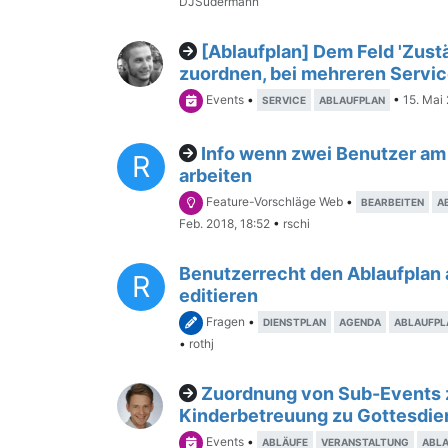
DJSudermann
[Ablaufplan] Dem Feld 'Zust
zuordnen, bei mehreren Servi
Events
•
•
15. Mai
SERVICE
ABLAUFPLAN
Info wenn zwei Benutzer am
R
arbeiten
Feature-Vorschläge Web
•
BEARBEITEN
A
Feb. 2018, 18:52
•
rschi
Benutzerrecht den Ablaufplan 
R
editieren
Fragen
•
DIENSTPLAN
AGENDA
ABLAUFPL
•
rothj
Zuordnung von Sub-Events z
Kinderbetreuung zu Gottesdie
Events
•
ABLÄUFE
VERANSTALTUNG
ABL