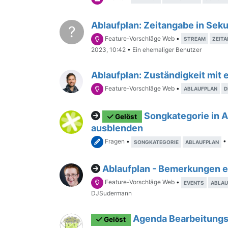
Ablaufplan: Zeitangabe in Sek
?
Feature-Vorschläge Web
•
STREAM
ZEIT
2023, 10:42
•
Ein ehemaliger Benutzer
Ablaufplan: Zuständigkeit mit
Feature-Vorschläge Web
•
ABLAUFPLAN
D
Songkategorie in A
Gelöst
ausblenden
Fragen
•
•
SONGKATEGORIE
ABLAUFPLAN
Ablaufplan - Bemerkungen e
Feature-Vorschläge Web
•
EVENTS
ABLAU
DJSudermann
Agenda Bearbeitungs
Gelöst