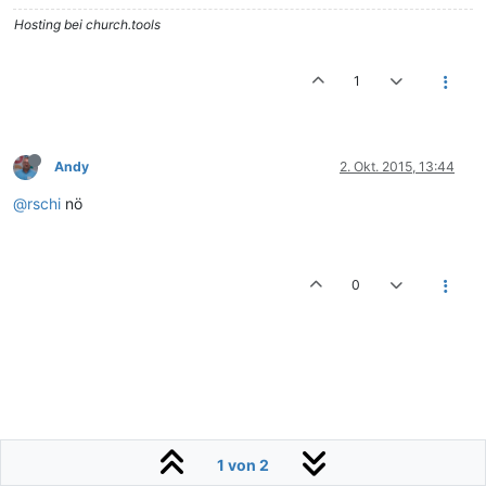
Hosting bei church.tools
1
Andy
2. Okt. 2015, 13:44
@rschi
nö
0
1 von 2