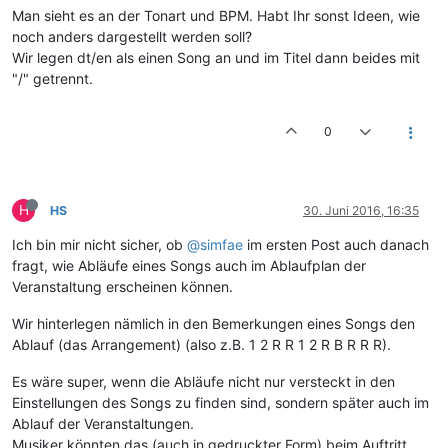
Man sieht es an der Tonart und BPM. Habt Ihr sonst Ideen, wie
noch anders dargestellt werden soll?
Wir legen dt/en als einen Song an und im Titel dann beides mit
"/" getrennt.
0
H
HS
30. Juni 2016, 16:35
Ich bin mir nicht sicher, ob
@simfae
im ersten Post auch danach
fragt, wie Abläufe eines Songs auch im Ablaufplan der
Veranstaltung erscheinen können.
Wir hinterlegen nämlich in den Bemerkungen eines Songs den
Ablauf (das Arrangement) (also z.B. 1 2 R R 1 2 R B R R R).
Es wäre super, wenn die Abläufe nicht nur versteckt in den
Einstellungen des Songs zu finden sind, sondern später auch im
Ablauf der Veranstaltungen.
Musiker könnten das (auch in gedruckter Form) beim Auftritt