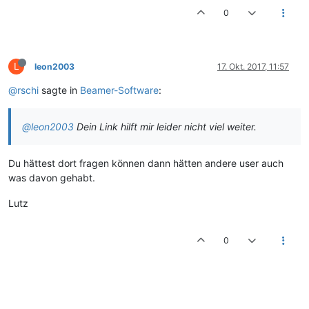
0
L
leon2003
17. Okt. 2017, 11:57
@rschi
sagte in
Beamer-Software
:
@leon2003
Dein Link hilft mir leider nicht viel weiter.
Du hättest dort fragen können dann hätten andere user auch
was davon gehabt.
Lutz
0