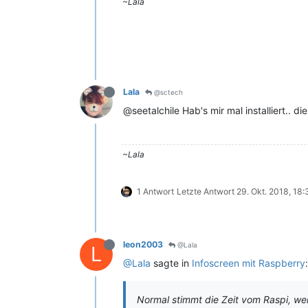
~Lala
Lala
@sctech
@seetalchile Hab's mir mal installiert..
~Lala
1 Antwort
Letzte Antwort
29. Okt. 2018, 18:
leon2003
@Lala
L
@Lala
sagte in
Infoscreen mit Raspberry
:
Normal stimmt die Zeit vom Raspi, w