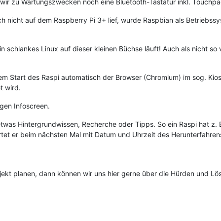
en wir zu Wartungszwecken noch eine Bluetooth-Tastatur inkl. Touc
 nicht auf dem Raspberry Pi 3+ lief, wurde Raspbian als Betriebss
so ein schlankes Linux auf dieser kleinen Büchse läuft! Auch als nicht
 dem Start des Raspi automatisch der Browser (Chromium) im sog. Ki
t wird.
igen Infoscreen.
twas Hintergrundwissen, Recherche oder Tipps. So ein Raspi hat z. B.
tet er beim nächsten Mal mit Datum und Uhrzeit des Herunterfahrens 
Projekt planen, dann können wir uns hier gerne über die Hürden und 